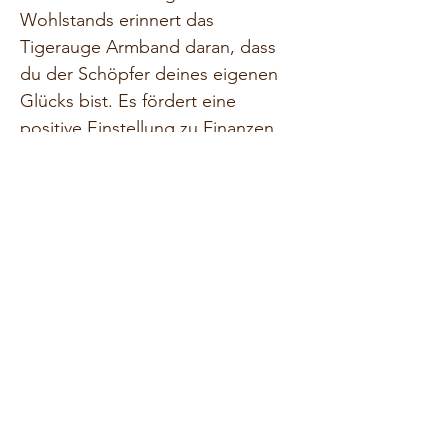
Wohlstands erinnert das 
Tigerauge Armband daran, dass 
du der Schöpfer deines eigenen 
Glücks bist. Es fördert eine 
positive Einstellung zu Finanzen 
und Erfolg und ermutigt dich, 
Chancen mutig zu ergreifen. Mit 
Tigerauge an deiner Seite strahlst 
du eine innere Stärke und 
Zuversicht aus, die dir hilft, deine 
Wünsche und Ziele in die Realität 
umzusetzen. Das Tigerauge 
Armband ist ein starkes Symbol 
für Mut, Schutz und inneren 
Frieden. Es hilft dir, klar zu sehen, 
dich selbst zu stärken und deine 